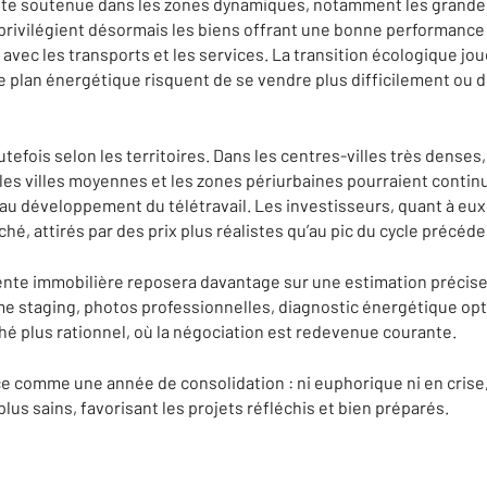
este soutenue dans les zones dynamiques, notamment les grande
 privilégient désormais les biens offrant une bonne performanc
avec les transports et les services. La transition écologique joue
e plan énergétique risquent de se vendre plus difficilement ou 
tefois selon les territoires. Dans les centres-villes très denses,
les villes moyennes et les zones périurbaines pourraient continu
au développement du télétravail. Les investisseurs, quant à eux
é, attirés par des prix plus réalistes qu’au pic du cycle précéde
vente immobilière reposera davantage sur une estimation précise
me staging, photos professionnelles, diagnostic énergétique op
hé plus rationnel, où la négociation est redevenue courante.
e comme une année de consolidation : ni euphorique ni en crise
us sains, favorisant les projets réfléchis et bien préparés.