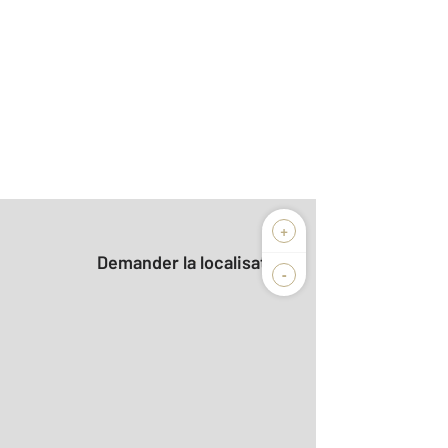
+
Demander la localisation
-
2