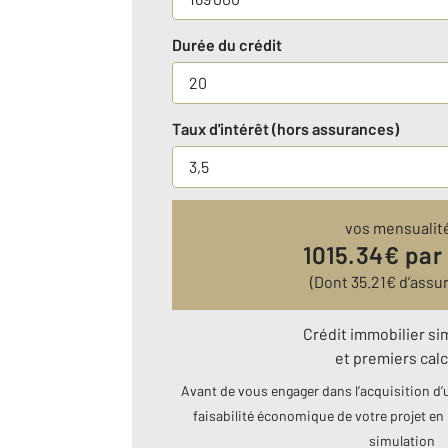
Durée du crédit
Taux d'intérêt (hors assurances)
vos mensualit
1015.34
€ par
(Dont
35.21
€ d’assu
Crédit immobilier si
et premiers calc
Avant de vous engager dans l’acquisition d’u
faisabilité économique de votre projet en 
simulation