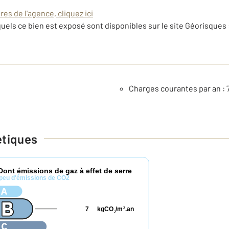
es de l'agence, cliquez ici
uels ce bien est exposé sont disponibles sur le site Géorisques 
Charges courantes par an : 
étiques
Dont émissions de gaz à effet de serre
peu d'émissions de CO2
7
kgCO
/m
.an
2
2