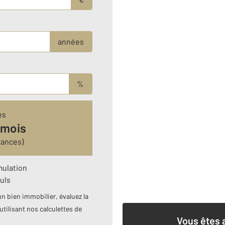
années
%
és
 mois
rances)
mulation
uls
n bien immobilier, évaluez la
utilisant nos calculettes de
Vous êtes 