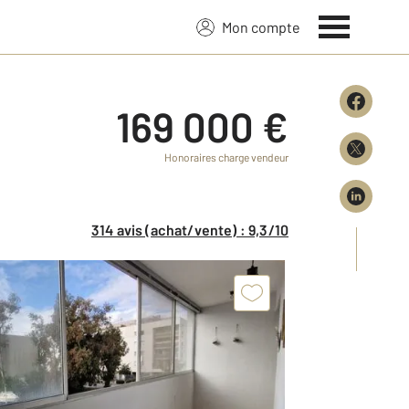
Mon compte
169 000 €
Honoraires charge vendeur
314 avis (achat/vente) : 9,3/10