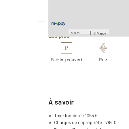
Nombre de pièces : 2
[Voir le détail]
Équipements
500 m
©
Mappy
Les plus
P
Parking couvert
Rue
À savoir
Taxe foncière : 1055 €
Charges de copropriété : 784 €