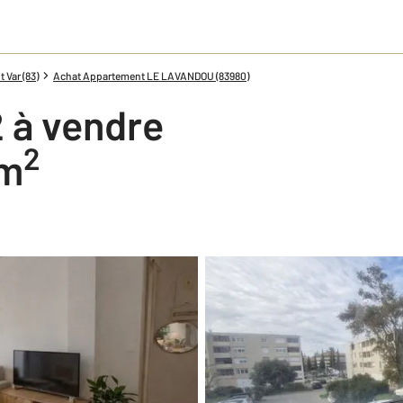
Var (83)
Achat Appartement LE LAVANDOU (83980)
 à vendre
2
 m