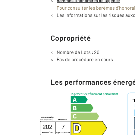
Barèmes d'honoraires de l'agence
Pour consulter les barèmes d'honorair
Les informations sur les risques auxq
Copropriété
Nombre de Lots : 20
Pas de procédure en cours
Les performances énerg
logement extrêmement performant
*
consommation
(énergie primaire)
émissions
202
7
2
2
kWh/m
.an
kg CO
/m
.an
2