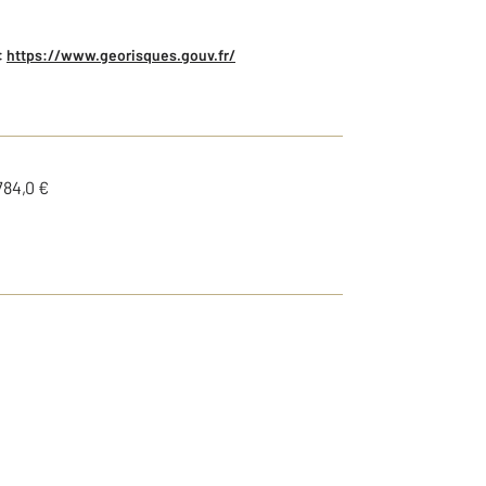
:
https://www.georisques.gouv.fr/
784,0 €