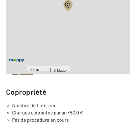
Vue globale
2
Surface totale : 12 m
À savoir
Barèmes d'honoraires de l'agence
Pour consulter les barèmes d'honoraires de l'agence,
500 m
©
Mappy
cliquez ici
Copropriété
Nombre de Lots : 45
Charges courantes par an : 50,0 €
Pas de procédure en cours