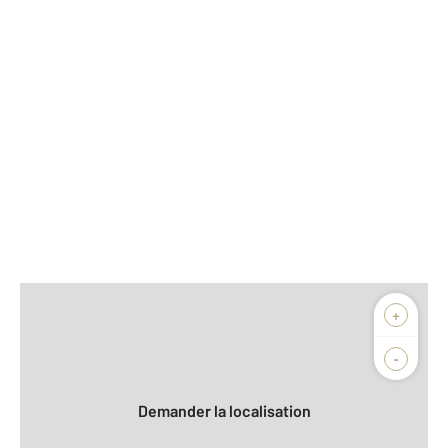
Afficher sur la carte :
+
Agence
Biens vendus
-
Demander la localisation