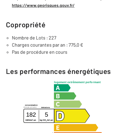
https://www.georisques.gouv.fr/
Copropriété
Nombre de Lots : 227
Charges courantes par an : 775,0 €
Pas de procédure en cours
Les performances énergétiques
logement extrêmement performant
consommation
(énergie primaire)
émissions
182
5
2
2
kWh/m
.an
kg CO
/m
.an
2