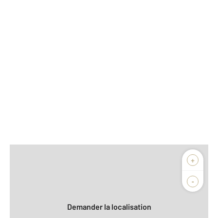
Afficher sur la carte :
+
Agence
Biens vendus
-
Demander la localisation