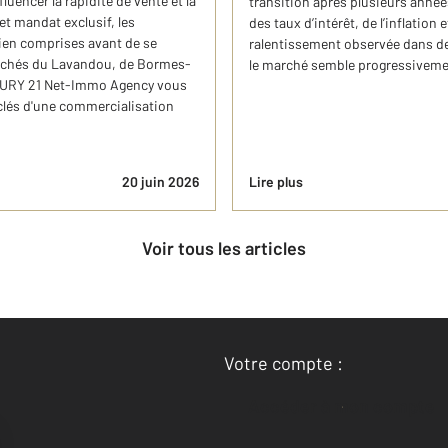
uencer la rapidité de vente et la
transition après plusieurs anné
et mandat exclusif, les
des taux d’intérêt, de l’inflatio
bien comprises avant de se
ralentissement observée dans d
marchés du Lavandou, de Bormes-
le marché semble progressivemen
TURY 21 Net-Immo Agency vous
 clés d'une commercialisation
20 juin 2026
Lire plus
Voir tous les articles
Votre compte :
Accéder à mon compte