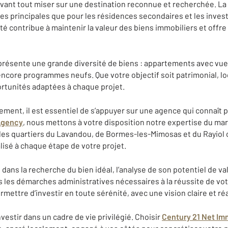
 avant tout miser sur une destination reconnue et recherchée. 
ces principales que pour les résidences secondaires et les inves
ité contribue à maintenir la valeur des biens immobiliers et offr
présente une grande diversité de biens : appartements avec vue m
core programmes neufs. Que votre objectif soit patrimonial, loca
tunités adaptées à chaque projet.
ement, il est essentiel de s’appuyer sur une agence qui connaît 
Agency
, nous mettons à votre disposition notre expertise du mar
s quartiers du Lavandou, de Bormes-les-Mimosas et du Rayiol ca
é à chaque étape de votre projet.
dans la recherche du bien idéal, l’analyse de son potentiel de val
es les démarches administratives nécessaires à la réussite de vot
ermettre d’investir en toute sérénité, avec une vision claire et ré
nvestir dans un cadre de vie privilégié. Choisir
Century 21 Net I