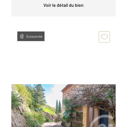
Voir le détail du bien
Exclusivité
BORMES LES MIMOSAS 83
2
74,54 m
, 4 pièces
Ref : 1910
Maison à vendre
399 000 €