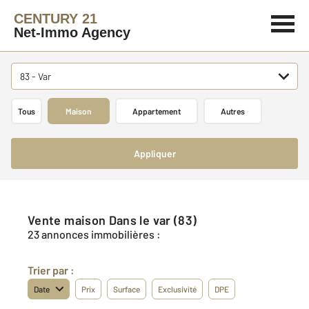
CENTURY 21
Net-Immo Agency
83 - Var
Tous
Maison
Appartement
Autres
Appliquer
Vente maison Dans le var (83)
23 annonces immobilières :
Trier par :
Date
Prix
Surface
Exclusivité
DPE