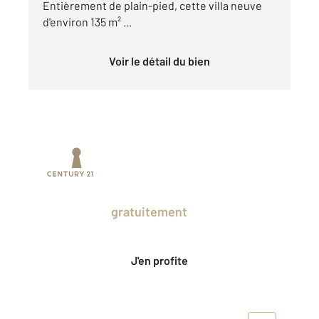
Entièrement de plain-pied, cette villa neuve
d'environ 135 m² ...
Voir le détail du bien
Prenez un temps d'avance sur le marché
en profitant
gratuitement
des Ventes
Privées CENTURY 21.
J'en profite