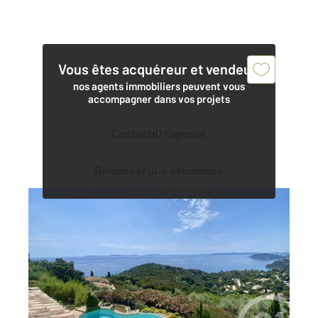
Vous êtes acquéreur et vendeur,
nos agents immobiliers peuvent vous
accompagner dans vos projets
Contacter l'agence
Demander une estimation
RAYOL CANADEL SUR MER 83
2
386 m
, 8 pièces
Ref : 1246
Maison à vendre
3 495 000 €