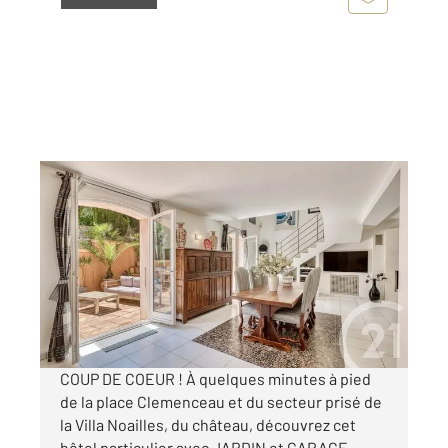
HYERES 83
2
204 m
, 6 pièces
Ref : 1988
Maison à vendre
1 205 000 €
Visiter le site dédié
COUP DE COEUR ! À quelques minutes à pied
de la place Clemenceau et du secteur prisé de
la Villa Noailles, du château, découvrez cet
hôtel particulier avec JARDIN et GARAGE.