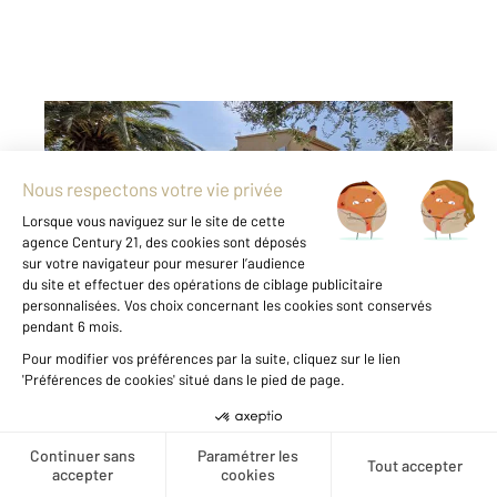
LE LAVANDOU 83
2
163 m
, 5 pièces
Ref : 1643
Maison à vendre
1 250 000 €
LE LAVANDOU : Plage de Saint Clair, maison
des années 1960 parfaitement entretenue. Au
coeur d'un jardin plat, arboré et piscinable de
1800 m² env., cette charmante maison vous
propose en rez-de-jardin : une vaste entrée,
une suite parentale de 37 ...
Créer une alerte