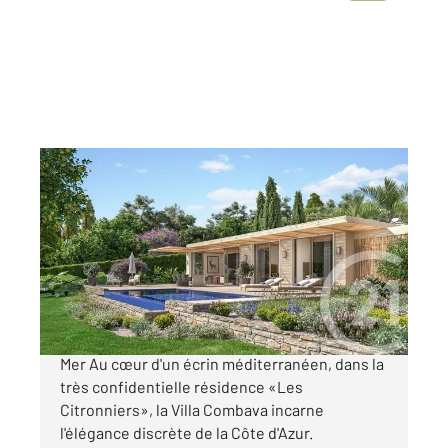
RAYOL CANADEL SUR MER 83
2
136 m
, 4 pièces
Ref : 1727
Maison à vendre
2 240 000 €
À vendre Villa Combava, Rayol-Canadel-sur-
Mer Au cœur d'un écrin méditerranéen, dans la
très confidentielle résidence «Les
Citronniers», la Villa Combava incarne
l'élégance discrète de la Côte d'Azur.