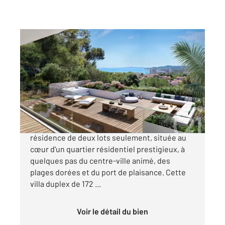
LE LAVANDOU 83
2
177,60 m
, 6 pièces
Ref : 1668
Maison à vendre
2 250 000 €
Découvrez l'exclusivité de la Villa GAIA, une
résidence de deux lots seulement, située au
cœur d'un quartier résidentiel prestigieux, à
quelques pas du centre-ville animé, des
plages dorées et du port de plaisance. Cette
villa duplex de 172 ...
Voir le détail du bien