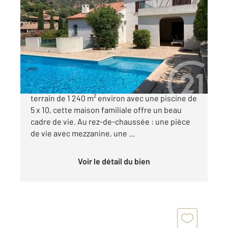
LE LAVANDOU 83
2
162,01 m
, 5 pièces
Ref : 1191
Maison à vendre
1 150 000 €
À seulement 100 mètres de la plage, sur un
terrain de 1 240 m² environ avec une piscine de
5 x 10, cette maison familiale offre un beau
cadre de vie. Au rez-de-chaussée : une pièce
de vie avec mezzanine, une ...
Voir le détail du bien