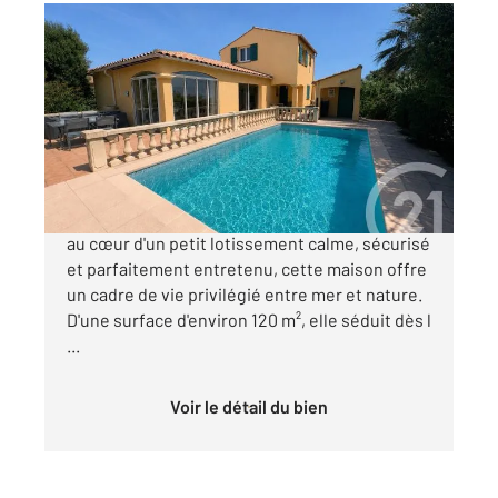
BORMES LES MIMOSAS 83
2
118,30 m
, 4 pièces
Ref : 1958
Maison à vendre
795 000 €
Située dans la plaine de Bormes-les-Mimosas,
au cœur d'un petit lotissement calme, sécurisé
et parfaitement entretenu, cette maison offre
un cadre de vie privilégié entre mer et nature.
D'une surface d'environ 120 m², elle séduit dès l
...
Voir le détail du bien