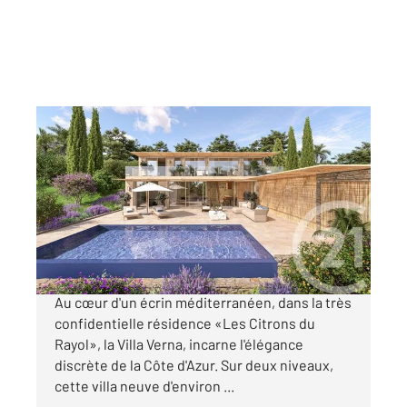
RAYOL CANADEL SUR MER 83
2
218,06 m
, 6 pièces
Ref : 1735
Maison à vendre
3 780 000 €
À vendre Villa Verna, Rayol-Canadel-sur-Mer
Au cœur d'un écrin méditerranéen, dans la très
confidentielle résidence «Les Citrons du
Rayol», la Villa Verna, incarne l'élégance
discrète de la Côte d'Azur. Sur deux niveaux,
cette villa neuve d'environ ...