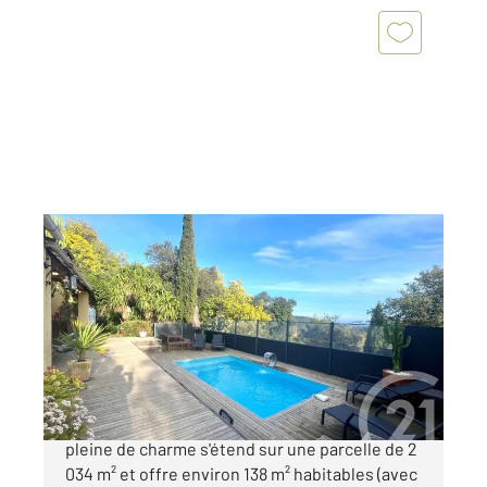
BORMES LES MIMOSAS 83
2
138 m
, 5 pièces
Ref : 1879
Maison à vendre
695 000 €
Dans un véritable écrin de verdure, cette villa
pleine de charme s'étend sur une parcelle de 2
034 m² et offre environ 138 m² habitables (avec