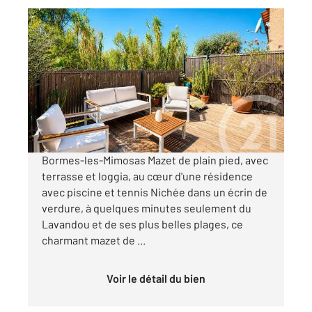
BORMES LES MIMOSAS 83
2
30,75 m
, 3 pièces
Ref : 2024
Maison à vendre
250 000 €
Visiter le site dédié
Bormes-les-Mimosas Mazet de plain pied, avec
terrasse et loggia, au cœur d'une résidence
avec piscine et tennis Nichée dans un écrin de
verdure, à quelques minutes seulement du
Lavandou et de ses plus belles plages, ce
charmant mazet de ...
Voir le détail du bien