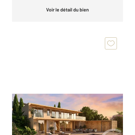
Voir le détail du bien
RAYOL CANADEL SUR MER 83
2
218,06 m
, 6 pièces
Ref : 1734
Maison à vendre
3 680 000 €