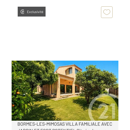
Exclusivité
BORMES LES MIMOSAS 83
2
127 m
, 5 pièces
Ref : 1975
Maison à vendre
750 000 €
Visiter le site dédié
BORMES-LES-MIMOSAS VILLA FAMILIALE AVEC