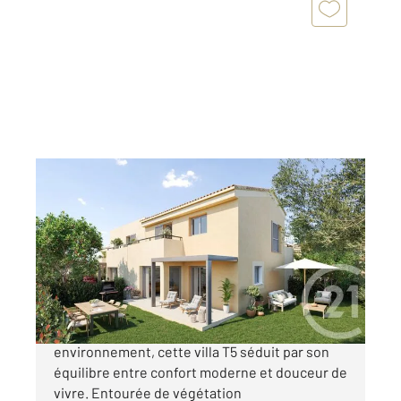
BORMES LES MIMOSAS 83
2
104 m
, 5 pièces
Ref : 1817
Maison à vendre
571 000 €
Au sein d'un domaine intimement lié à son
environnement, cette villa T5 séduit par son
équilibre entre confort moderne et douceur de
vivre. Entourée de végétation