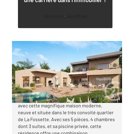
Découvrir nos offres
LE LAVANDOU 83
2
144,20 m
, 5 pièces
Ref : 1306
Maison à vendre
1 735 000 €
Découvrez le summum du luxe contemporain
avec cette magnifique maison moderne,
neuve et située dans le très convoité quartier
de La Fossette. Avec ses 5 pièces, 4 chambres
dont 3 suites, et sa piscine privée, cette
résidence offre une combinaison ...