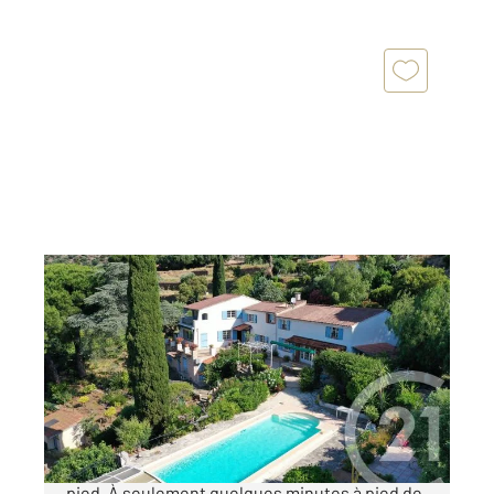
LE LAVANDOU 83
2
302,51 m
, 8 pièces
Ref : 1984
Maison à vendre
2 415 000 €
SAINT-CLAIR Propriété de charme, plage à
pied. À seulement quelques minutes à pied de