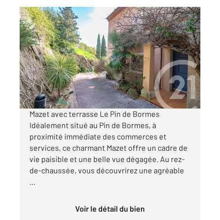
BORMES LES MIMOSAS 83
2
74,54 m
, 4 pièces
Ref : 1910
Maison à vendre
399 000 €
Visiter le site dédié
Mazet avec terrasse Le Pin de Bormes
Idéalement situé au Pin de Bormes, à
proximité immédiate des commerces et
services, ce charmant Mazet offre un cadre de
vie paisible et une belle vue dégagée. Au rez-
de-chaussée, vous découvrirez une agréable
...
Voir le détail du bien