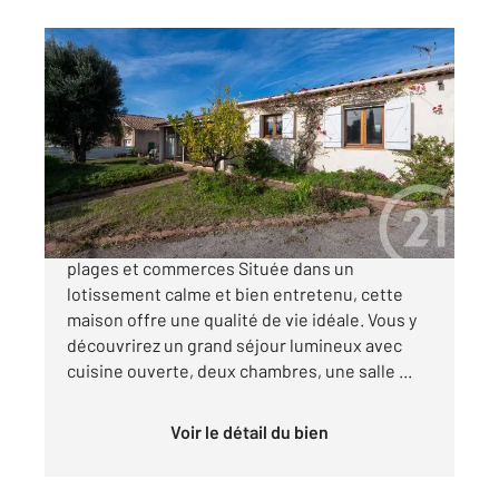
BORMES LES MIMOSAS 83
2
121,17 m
, 4 pièces
Ref : 1563
Maison à vendre
595 000 €
Maison de plain-pied à la Favière, proche
plages et commerces Située dans un
lotissement calme et bien entretenu, cette
maison offre une qualité de vie idéale. Vous y
découvrirez un grand séjour lumineux avec
cuisine ouverte, deux chambres, une salle ...
Voir le détail du bien