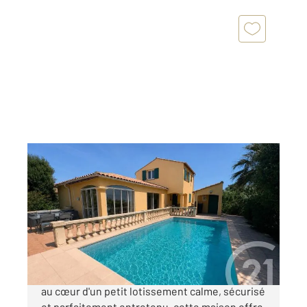
BORMES LES MIMOSAS 83
2
118,30 m
, 4 pièces
Ref : 1958
Maison à vendre
795 000 €
Située dans la plaine de Bormes-les-Mimosas,
au cœur d'un petit lotissement calme, sécurisé
et parfaitement entretenu, cette maison offre