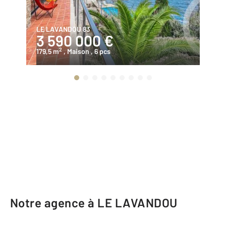
LE LAVANDOU 83
LE
3 590 000 €
2
2
179,5 m
, Maison
, 6 pcs
30
Notre agence à LE LAVANDOU