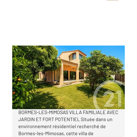
BORMES LES MIMOSAS 83
2
127 m
, 5 pièces
Ref : 1975
Maison à vendre
750 000 €
Visiter le site dédié
BORMES-LES-MIMOSAS VILLA FAMILIALE AVEC
JARDIN ET FORT POTENTIEL Située dans un
environnement résidentiel recherché de
Bormes-les-Mimosas, cette villa de