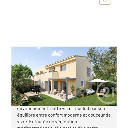
BORMES LES MIMOSAS 83
2
104 m
, 5 pièces
Ref : 1817
Maison à vendre
571 000 €
Au sein d'un domaine intimement lié à son
environnement, cette villa T5 séduit par son
équilibre entre confort moderne et douceur de
vivre. Entourée de végétation
méditerranéenne, elle profite d'un cadre