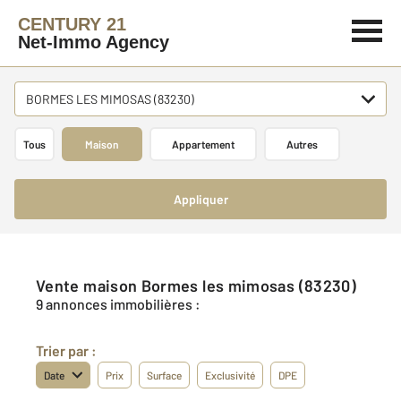
CENTURY 21
Net-Immo Agency
BORMES LES MIMOSAS (83230)
Tous
Maison
Appartement
Autres
Appliquer
Vente maison Bormes les mimosas (83230)
9 annonces immobilières :
Trier par :
Date
Prix
Surface
Exclusivité
DPE