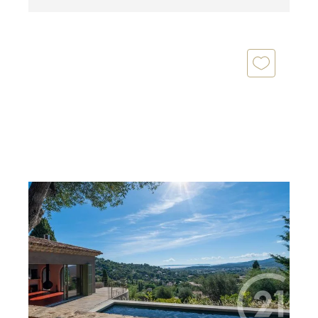
BORMES LES MIMOSAS 83
2
101,63 m
, 3 pièces
Ref : 1709
Maison à vendre
1 995 000 €